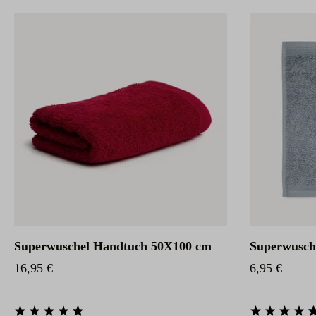
Superwuschel Handtuch 50X100 cm
Superwusch
Regulärer Preis:
Regulärer Pr
16,95 €
6,95 €