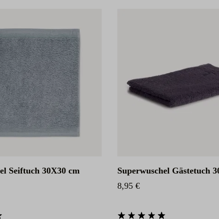
el Seiftuch 30X30 cm
Superwuschel Gästetuch 
eis:
Regulärer Preis:
8,95 €