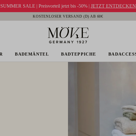
SUMMER SALE | Preisvorteil jetzt bis -50% |
JETZT ENTDECKEN
KOSTENLOSER VERSAND (D) AB 60€
R
BADEMÄNTEL
BADTEPPICHE
BADACCES