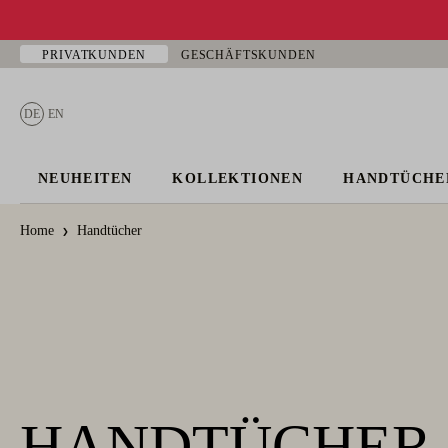
 Hauptinhalt springen
Zur Suche springen
Zur Hauptnavigation springen
PRIVATKUNDEN
GESCHÄFTSKUNDEN
DE
EN
NEUHEITEN
KOLLEKTIONEN
HANDTÜCHE
Home
Handtücher
HANDTÜCHER