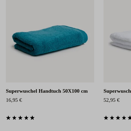
Superwuschel Handtuch 50X100 cm
Superwusch
Regulärer Preis:
Regulärer Pr
16,95 €
52,95 €
Durchschnittliche Bewertung von 4.85 von 5 Sternen
Durchschnittlic