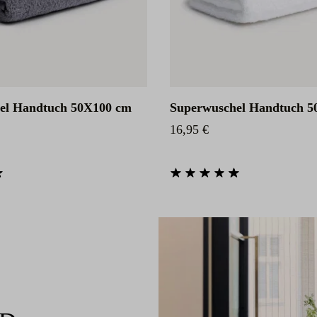
el Handtuch 50X100 cm
Superwuschel Handtuch 5
eis:
Regulärer Preis:
16,95 €
he Bewertung von 4.85 von 5 Sternen
Durchschnittliche Bewertung von 4.