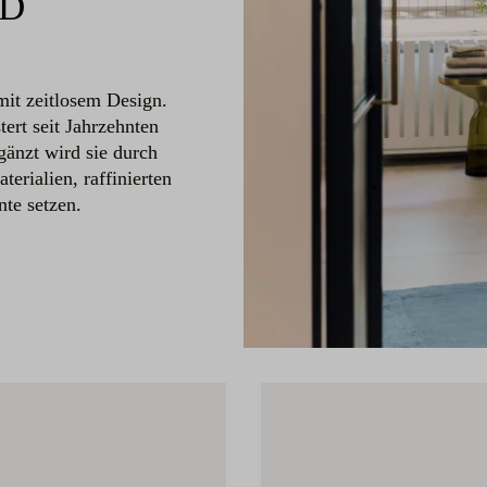
ND
it zeitlosem Design.
rt seit Jahrzehnten
gänzt wird sie durch
terialien, raffinierten
nte setzen.