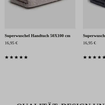
Superwuschel Handtuch 50X100 cm
Superwusch
Regulärer Preis:
Regulärer Pr
16,95 €
16,95 €
Durchschnittliche Bewertung von 4.85 von 5 Sternen
Durchschnittlic