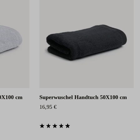
0X100 cm
Superwuschel Handtuch 50X100 cm
Regulärer Preis:
16,95 €
85 von 5 Sternen
Durchschnittliche Bewertung von 4.85 von 5 Sternen