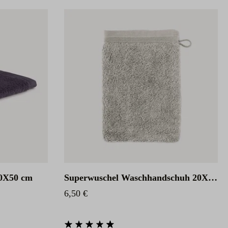
30X50 cm
Superwuschel Waschhandschuh 20X15 cm
Regulärer Preis:
6,50 €