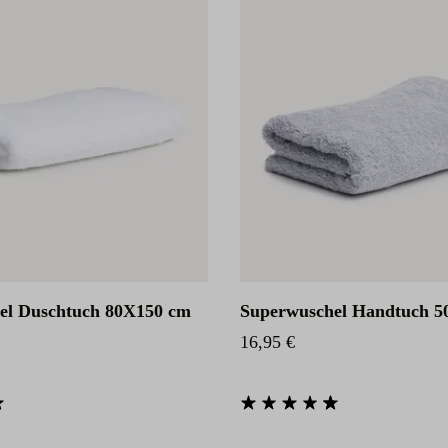
el Duschtuch 80X150 cm
Superwuschel Handtuch 5
eis:
Regulärer Preis:
16,95 €
he Bewertung von 4.85 von 5 Sternen
Durchschnittliche Bewertung von 4.