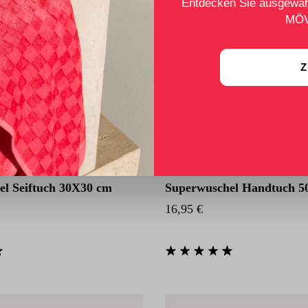
Entdecken Sie ausgewäh
MÖV
Z
el Seiftuch 30X30 cm
Superwuschel Handtuch 5
eis:
Regulärer Preis:
16,95 €
he Bewertung von 4.85 von 5 Sternen
Durchschnittliche Bewertung von 4.