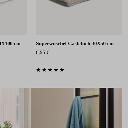
0X100 cm
Superwuschel Gästetuch 30X50 cm
Regulärer Preis:
8,95 €
85 von 5 Sternen
Durchschnittliche Bewertung von 4.85 von 5 Sternen